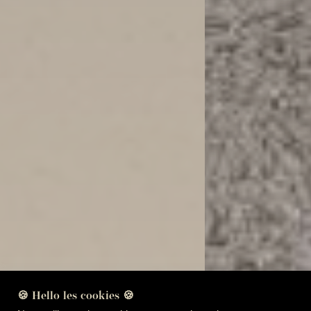
🍪 Hello les cookies 🍪