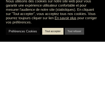
Nous utilisons des cookies sur notre site web pour vous
garantir une expérience utilisateur confortable et pour
mesurer l'audience de notre site (statistiques). En cliquant
sur "Tout accepter", vous acceptez tous nos cookies. Vous
pourrez toujours cliquer sur lien
En savoir plus
pour corriger
vos préférences.
Tous
Préférences Cookies
Perspectives 3D
Tout accepter
Tout refuser
Visites virtuelles
Print
Webdesign
Animation
nos