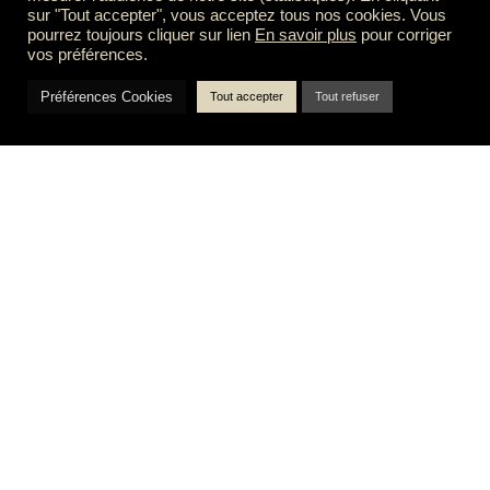
sur "Tout accepter", vous acceptez tous nos cookies. Vous
pourrez toujours cliquer sur lien
En savoir plus
pour corriger
vos préférences.
Préférences Cookies
Tout accepter
Tout refuser
Communication Web : design responsive du site
web de Miraïa
VOIR LE PROJET ›
La communication innovante
pour une technologie carbone
révolutionnaire
Miraïa, basée à Albi et spécialisée dans les technologies de